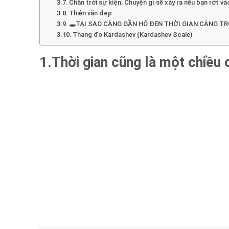
Chân trời sự kiện, Chuyện gì sẽ xảy ra nếu bạn rớt và
Thiên văn đẹp
🕳️TẠI SAO CÀNG GẦN HỐ ĐEN THỜI GIAN CÀNG TR
Thang đo Kardashev (Kardashev Scale)
1.Thời gian cũng là một chiều 