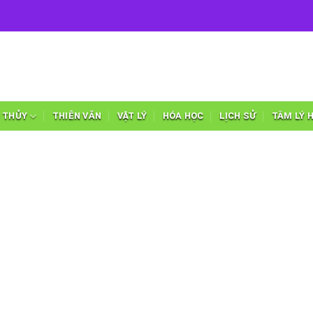
 THỦY
THIÊN VĂN
VẬT LÝ
HÓA HỌC
LỊCH SỬ
TÂM LÝ 