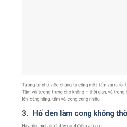
Tương tự như việc chúng ta căng một tấm vải ra rồi th
Tấm vải tượng trưng cho không – thời gian, và trọng 
lớn, càng nặng, tấm vải cong càng nhiều.
3.
Hố đen làm cong không thời
Hãy nhìn hình dưới đây có 4 điểm a b c d