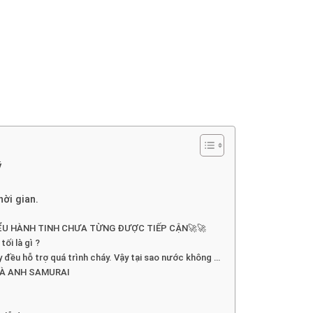
ý
ời gian.
ỂU HÀNH TINH CHƯA TỪNG ĐƯỢC TIẾP CẬN🚀🚀
tối là gì ?
đều hỗ trợ quá trình cháy. Vậy tại sao nước không …
VÀ ANH SAMURAI