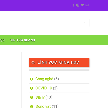
-
HỌC
TIN TỨC NHANH
LĨNH VỰC KHOA HỌC
Công nghệ
(6)
COVID 19
(2)
Địa lý
(13)
Động vật
(11)