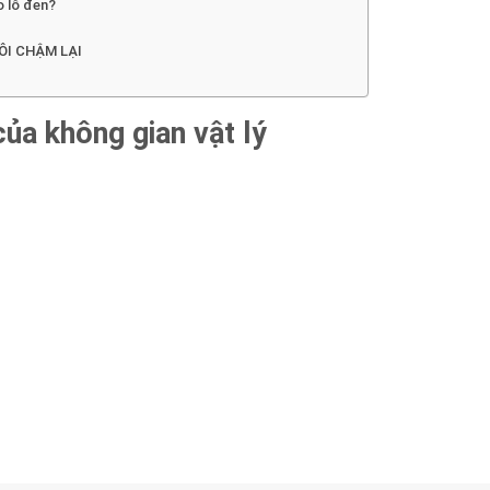
o lỗ đen?
ÔI CHẬM LẠI
của không gian vật lý