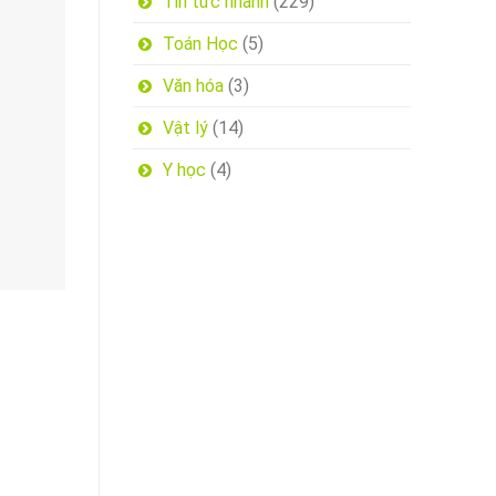
Tin tức nhanh
(229)
Toán Học
(5)
Văn hóa
(3)
Vật lý
(14)
Y học
(4)