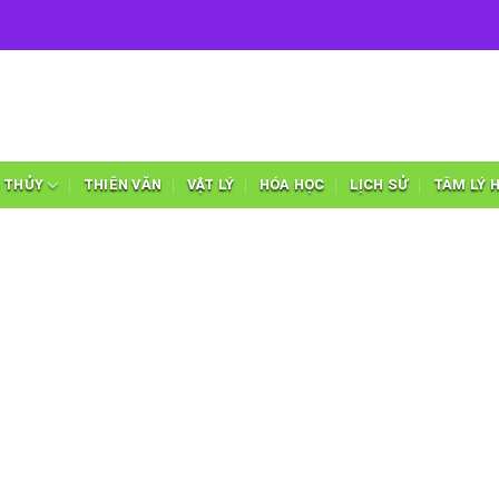
 THỦY
THIÊN VĂN
VẬT LÝ
HÓA HỌC
LỊCH SỬ
TÂM LÝ 