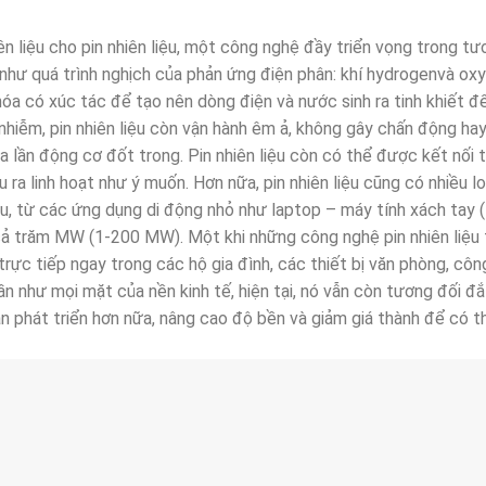
 liệu cho pin nhiên liệu, một công nghệ đầy triển vọng trong tươ
 như quá trình nghịch của phản ứng điện phân: khí hydrogenvà ox
óa có xúc tác để tạo nên dòng điện và nước sinh ra tinh khiết đ
nhiễm, pin nhiên liệu còn vận hành êm ả, không gây chấn động hay
 lần động cơ đốt trong. Pin nhiên liệu còn có thể được kết nối 
a linh hoạt như ý muốn. Hơn nữa, pin nhiên liệu cũng có nhiều lo
u, từ các ứng dụng di động nhỏ như laptop – máy tính xách tay 
cả trăm MW (1-200 MW). Một khi những công nghệ pin nhiên liệu 
rực tiếp ngay trong các hộ gia đình, các thiết bị văn phòng, côn
ần như mọi mặt của nền kinh tế, hiện tại, nó vẫn còn tương đối đ
ần phát triển hơn nữa, nâng cao độ bền và giảm giá thành để có 