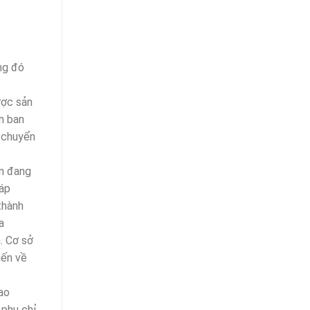
ng đó
ược sản
h ban
n chuyển
òn đang
háp
thành
a
. Cơ sở
iến về
ao
 phụ chỉ