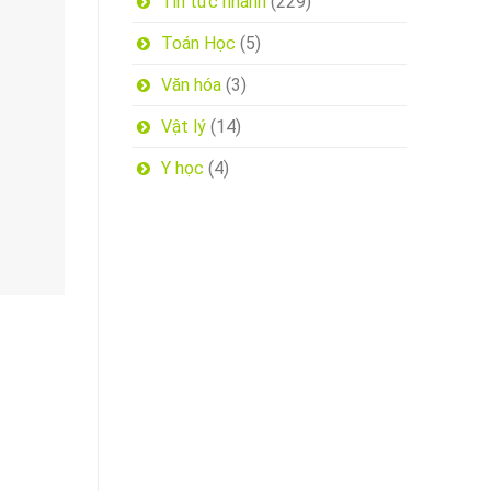
Tin tức nhanh
(229)
Toán Học
(5)
Văn hóa
(3)
Vật lý
(14)
Y học
(4)