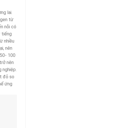
ng lai.
ygen từ
ến nỗi có
 tiếng
từ nhiều
ại, nên
(50- 100
trở nên
g nghiệp.
ắt đỏ so
thể ứng