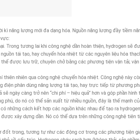
hời kì năng lượng mới đa dạng hóa. Nguồn năng lượng đầy tiềm nă
 vực:
mại. Trong tương lai khi công nghệ dần hoàn thiện, hydrogen sẽ đ
nguồn tái tạo, hay chuyển hóa nhiệt từ các nguyên liệu hóa thạc
có thể được lưu trữ, chuyên chở bằng các phương tiện vận tải; vậ
hí thiên nhiên qua công nghệ chuyển hóa nhiệt. Công nghệ này c
g điện phân dùng năng lượng tái tạo, hay trực tiếp từ phương p
 sẽ ngày càng trở nên “chi phí – hiệu quả” hơn và góp phần hình 
g phú, do nó có thể sản xuất từ nhiều nguồn, đây là thế mạnh củ
ể có những cách kết hợp các nguồn khác nhau để tạo ra hydrogen
n được xây dựng dần. Nó có thể dựa trên những công nghệ tiên t
 đốt trong, tương tự như các động cơ trong các phương tiện gi
i nhỏ về cấu trúc. Hydrogen cháy sạch hơn (không thải, sản phầm