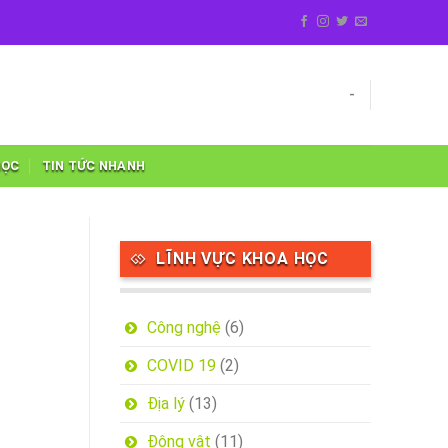
-
HỌC
TIN TỨC NHANH
LĨNH VỰC KHOA HỌC
Công nghệ
(6)
COVID 19
(2)
Địa lý
(13)
Động vật
(11)