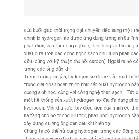
của buổi giao thời trọng đại, chuyển tiếp sang một t
chính là hydrogen, nó được ứng dụng trong nhiều lĩnh
phát điện, vận tải, công nghiệp, dân dụng và thương 
xuất dựa trên các công nghệ sạch như điện phân các 
đầu (cùng với kỹ thuật thu hồi carbon). Ngoài ra nó 
trong các ống dẫn khí.
Trong tương lai gần, hydrogen sẽ được sản xuất từ k
trong giai đoạn hoàn thiện như sản xuất hydrogen bằn
quang sinh học, cùng với công nghệ than sạch… Tất cả
một hệ thống sản xuất hydrogen nội địa đa dạng phon
hydrogen. Mỗi khu vực, tùy điều kiện của mình có th
hạ tầng cho hệ thống lưu trữ, phân phối hydrogen cầ
xây dựng đường ống dẫn dầu khí hiện tại.
Chúng ta có thể sử dụng hydrogen trong các động cơ
thông dùng xăng dầu hiện nay, chỉ với một số thay đổ