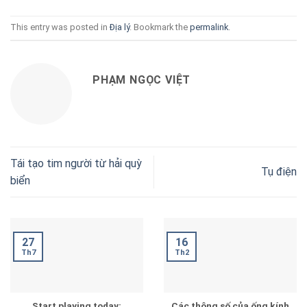
This entry was posted in
Địa lý
. Bookmark the
permalink
.
PHẠM NGỌC VIỆT
Tái tạo tim người từ hải quỳ
Tụ điện
biển
16
27
Th2
Th7
Start playing today:
Các thông số của ống kính