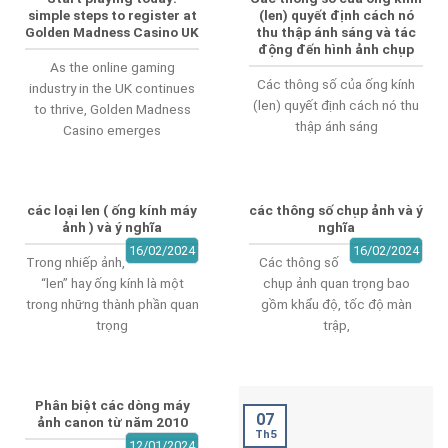
simple steps to register at
(len) quyết định cách nó
Golden Madness Casino UK
thu thập ánh sáng và tác
động đến hình ảnh chụp
As the online gaming
Các thông số của ống kính
industry in the UK continues
(len) quyết định cách nó thu
to thrive, Golden Madness
thập ánh sáng
Casino emerges
các loại len ( ống kính máy
các thông số chụp ảnh và ý
ảnh ) và ý nghĩa
nghĩa
16/02/2024
16/02/2024
Trong nhiếp ảnh,
Các thông số
“len” hay ống kính là một
chụp ảnh quan trọng bao
trong những thành phần quan
gồm khẩu độ, tốc độ màn
trọng
trập,
Phân biệt các dòng máy
07
ảnh canon từ năm 2010
Th5
12/01/2024