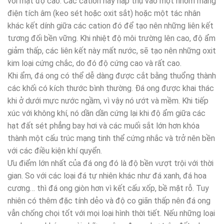
với mật độ cao. Các cation này hấp thụ vào một nhóm mang
điện tích âm (keo sét hoặc oxit sắt) hoặc một tác nhân
khác kết dính giữa các cation đó để tạo nên những liên kết
tương đối bền vững. Khi nhiệt độ môi trường lên cao, độ ẩm
giảm thấp, các liên kết này mất nước, sẽ tạo nên những oxit
kim loại cứng chắc, do đó độ cứng cao và rất cao.
Khi ẩm, đá ong có thể dễ dàng được cắt bằng thuổng thành
các khối có kích thước bình thường. Đá ong được khai thác
khi ở dưới mực nước ngầm, vì vậy nó ướt và mềm. Khi tiếp
xúc với không khí, nó dần dần cứng lại khi độ ẩm giữa các
hạt đất sét phẳng bay hơi và các muối sắt lớn hơn khóa
thành một cấu trúc mạng tinh thể cứng nhắc và trở nên bền
với các điều kiện khí quyển.
Ưu điểm lớn nhất của đá ong đó là độ bền vượt trội với thời
gian. So với các loại đá tự nhiên khác như đá xanh, đá hoa
cương… thì đá ong giòn hơn vì kết cấu xốp, bề mặt rỗ. Tuy
nhiên có thêm đặc tính dẻo và độ co giãn thấp nên đá ong
vẫn chống chọi tốt với mọi loại hình thời tiết. Nếu những loại