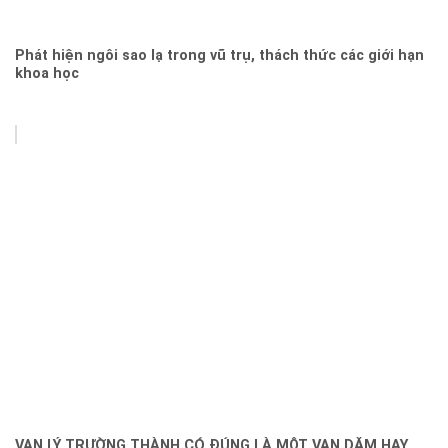
Phát hiện ngôi sao lạ trong vũ trụ, thách thức các giới hạn
khoa học
VẠN LÝ TRƯỜNG THÀNH CÓ ĐÚNG LÀ MỘT VẠN DẶM HAY