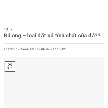
ĐỊA LÝ
Đá ong – loại đất có tính chất của đá??
POSTED ON
29/01/2021
BY
PHẠM NGỌC VIỆT
29
Th1