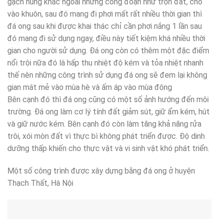
gạch nung khác ngoài những công đoạn như trộn đất, cho
vào khuôn, sau đó mang đi phơi mất rất nhiều thời gian thì
đá ong sau khi được khai thác chỉ cần phơi nắng 1 lần sau
đó mang đi sử dụng ngay, điều này tiết kiệm khá nhiều thời
gian cho người sử dụng. Đá ong còn có thêm một đặc điểm
nổi trội nữa đó là hấp thu nhiệt độ kém và tỏa nhiệt nhanh
thế nên những công trình sử dụng đá ong sẽ đem lại không
gian mát mẻ vào mùa hè và ấm áp vào mùa đông
Bên cạnh đó thì đá ong cũng có một số ảnh hướng đến môi
trường. Đá ong làm cơ lý tính đất giảm sút, giữ ẩm kém, hút
và giữ nước kém. Bên cạnh đó còn làm tăng khả năng rửa
trôi, xói mòn đất vì thực bì không phát triển được. Độ dinh
dưỡng thấp khiến cho thực vật và vi sinh vật khó phát triển.
Một số công trình được xây dựng bằng đá ong ở huyện
Thạch Thất, Hà Nội