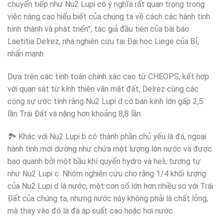
chuyển tiếp như Nu2 Lupi có ý nghĩa rất quan trọng trong
việc nâng cao hiểu biết của chúng ta về cách các hành tinh
hình thành và phát triển”, tác giả đầu tiên của bài báo
Laetitia Delrez, nhà nghiên cứu tại Đại học Liege của Bỉ,
nhấn mạnh.
Dựa trên các tính toán chính xác cao từ CHEOPS, kết hợp
với quan sát từ kính thiên văn mặt đất, Delrez cùng các
cộng sự ước tính rằng Nu2 Lupi d có bán kính lớn gấp 2,5
lần Trái Đất và nặng hơn khoảng 8,8 lần.
🏞️ Khác với Nu2 Lupi b có thành phần chủ yếu là đá, ngoại
hành tinh mới dường như chứa một lượng lớn nước và được
bao quanh bởi một bầu khí quyển hydro và heli, tương tự
như Nu2 Lupi c. Nhóm nghiên cứu cho rằng 1/4 khối lượng
của Nu2 Lupi d là nước, một con số lớn hơn nhiều so với Trái
Đất của chúng ta, nhưng nước này không phải là chất lỏng,
mà thay vào đó là đá áp suất cao hoặc hơi nước.