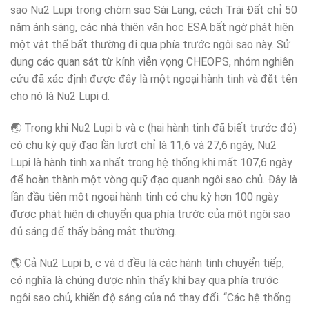
sao Nu2 Lupi trong chòm sao Sài Lang, cách Trái Đất chỉ 50
năm ánh sáng, các nhà thiên văn học ESA bất ngờ phát hiện
một vật thể bất thường đi qua phía trước ngôi sao này. Sử
dụng các quan sát từ kính viễn vọng CHEOPS, nhóm nghiên
cứu đã xác định được đây là một ngoại hành tinh và đặt tên
cho nó là Nu2 Lupi d.
🌏 Trong khi Nu2 Lupi b và c (hai hành tinh đã biết trước đó)
có chu kỳ quỹ đạo lần lượt chỉ là 11,6 và 27,6 ngày, Nu2
Lupi là hành tinh xa nhất trong hệ thống khi mất 107,6 ngày
để hoàn thành một vòng quỹ đạo quanh ngôi sao chủ. Đây là
lần đầu tiên một ngoại hành tinh có chu kỳ hơn 100 ngày
được phát hiện di chuyển qua phía trước của một ngôi sao
đủ sáng để thấy bằng mắt thường.
🌎 Cả Nu2 Lupi b, c và d đều là các hành tinh chuyển tiếp,
có nghĩa là chúng được nhìn thấy khi bay qua phía trước
ngôi sao chủ, khiến độ sáng của nó thay đổi. “Các hệ thống