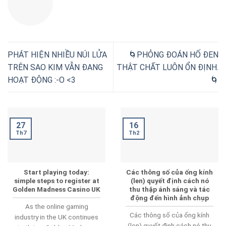
PHÁT HIỆN NHIỀU NÚI LỬA
🌀PHỎNG ĐOÁN HỐ ĐEN
TRÊN SAO KIM VẪN ĐANG
THẬT CHẤT LUÔN ỔN ĐỊNH.
HOẠT ĐỘNG :-O <3
🌀
16
27
Th2
Th7
Start playing today:
Các thông số của ống kính
simple steps to register at
(len) quyết định cách nó
Golden Madness Casino UK
thu thập ánh sáng và tác
động đến hình ảnh chụp
As the online gaming
Các thông số của ống kính
industry in the UK continues
(len) quyết định cách nó thu