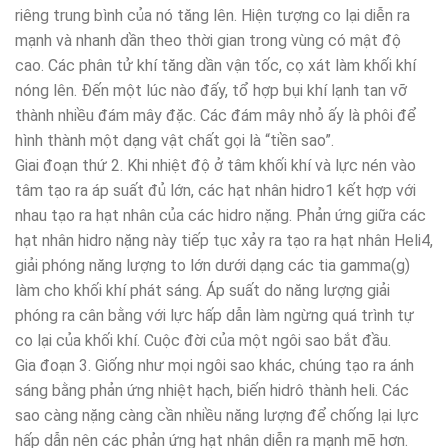
riêng trung bình của nó tăng lên. Hiện tượng co lại diễn ra
mạnh và nhanh dần theo thời gian trong vùng có mật độ
cao. Các phân tử khí tăng dần vận tốc, cọ xát làm khối khí
nóng lên. Đến một lúc nào đấy, tổ hợp bụi khí lạnh tan vỡ
thành nhiều đám mây đặc. Các đám mây nhỏ ấy là phôi để
hình thành một dạng vật chất gọi là “tiền sao”.
Giai đoạn thứ 2. Khi nhiệt độ ở tâm khối khí và lực nén vào
tâm tạo ra áp suất đủ lớn, các hạt nhân hidro1 kết hợp với
nhau tạo ra hạt nhân của các hidro nặng. Phản ứng giữa các
hạt nhân hidro nặng này tiếp tục xảy ra tạo ra hạt nhân Heli4,
giải phóng năng lượng to lớn dưới dạng các tia gamma(g)
làm cho khối khí phát sáng. Áp suất do năng lượng giải
phóng ra cân bằng với lực hấp dẫn làm ngừng quá trình tự
co lại của khối khí. Cuộc đời của một ngôi sao bắt đầu.
Gia đoạn 3. Giống như mọi ngôi sao khác, chúng tạo ra ánh
sáng bằng phản ứng nhiệt hạch, biến hidrô thành heli. Các
sao càng nặng càng cần nhiều năng lượng để chống lại lực
hấp dẫn nên các phản ứng hạt nhân diễn ra mạnh mẽ hơn.