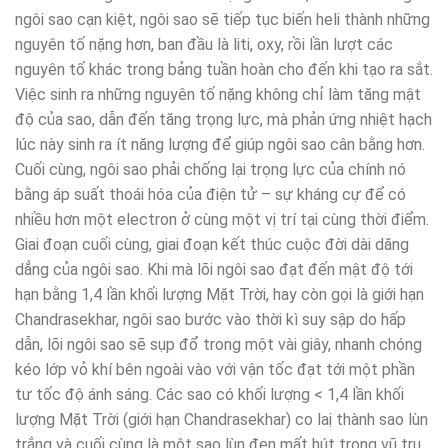
ngôi sao cạn kiệt, ngôi sao sẽ tiếp tục biến heli thành những
nguyên tố nặng hơn, ban đầu là liti, oxy, rồi lần lượt các
nguyên tố khác trong bảng tuần hoàn cho đến khi tạo ra sắt.
Việc sinh ra những nguyên tố nặng không chỉ làm tăng mật
độ của sao, dẫn đến tăng trọng lực, mà phản ứng nhiệt hạch
lúc này sinh ra ít năng lượng để giúp ngôi sao cân bằng hơn.
Cuối cùng, ngôi sao phải chống lại trọng lực của chính nó
bằng áp suất thoái hóa của điện tử – sự kháng cự để có
nhiều hơn một electron ở cùng một vị trí tại cùng thời điểm.
Giai đoạn cuối cùng, giai đoạn kết thúc cuộc đời dài dăng
dẳng của ngôi sao. Khi mà lõi ngôi sao đạt đến mật độ tới
hạn bằng 1,4 lần khối lượng Mặt Trời, hay còn gọi là giới hạn
Chandrasekhar, ngôi sao bước vào thời kì suy sập do hấp
dẫn, lõi ngôi sao sẽ sụp đổ trong một vài giây, nhanh chóng
kéo lớp vỏ khí bên ngoài vào với vận tốc đạt tới một phần
tư tốc độ ánh sáng. Các sao có khối lượng < 1,4 lần khối
lượng Mặt Trời (giới hạn Chandrasekhar) co laị thành sao lùn
trắng và cuối cùng là một sao lùn đen mất hút trong vũ trụ.