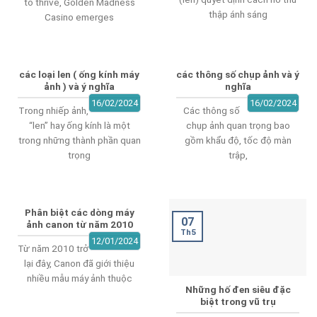
to thrive, Golden Madness
thập ánh sáng
Casino emerges
các loại len ( ống kính máy
các thông số chụp ảnh và ý
ảnh ) và ý nghĩa
nghĩa
16/02/2024
16/02/2024
Trong nhiếp ảnh,
Các thông số
“len” hay ống kính là một
chụp ảnh quan trọng bao
trong những thành phần quan
gồm khẩu độ, tốc độ màn
trọng
trập,
Phân biệt các dòng máy
07
ảnh canon từ năm 2010
Th5
12/01/2024
Từ năm 2010 trở
lại đây, Canon đã giới thiệu
nhiều mẫu máy ảnh thuộc
Những hố đen siêu đặc
biệt trong vũ trụ