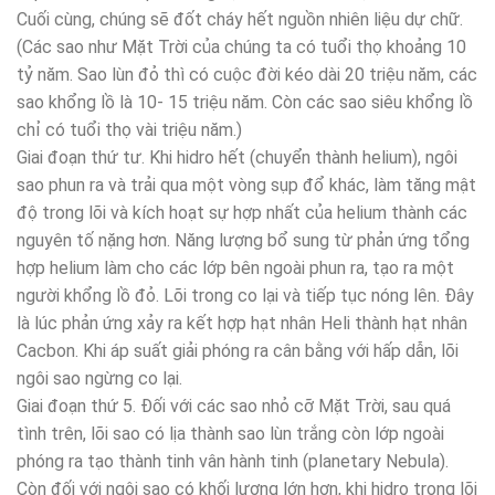
Cuối cùng, chúng sẽ đốt cháy hết nguồn nhiên liệu dự chữ.
(Các sao như Mặt Trời của chúng ta có tuổi thọ khoảng 10
tỷ năm. Sao lùn đỏ thì có cuộc đời kéo dài 20 triệu năm, các
sao khổng lồ là 10- 15 triệu năm. Còn các sao siêu khổng lồ
chỉ có tuổi thọ vài triệu năm.)
Giai đoạn thứ tư. Khi hidro hết (chuyển thành helium), ngôi
sao phun ra và trải qua một vòng sụp đổ khác, làm tăng mật
độ trong lõi và kích hoạt sự hợp nhất của helium thành các
nguyên tố nặng hơn. Năng lượng bổ sung từ phản ứng tổng
hợp helium làm cho các lớp bên ngoài phun ra, tạo ra một
người khổng lồ đỏ. Lõi trong co lại và tiếp tục nóng lên. Đây
là lúc phản ứng xảy ra kết hợp hạt nhân Heli thành hạt nhân
Cacbon. Khi áp suất giải phóng ra cân bằng với hấp dẫn, lõi
ngôi sao ngừng co lại.
Giai đoạn thứ 5. Đối với các sao nhỏ cỡ Mặt Trời, sau quá
tình trên, lõi sao có lịa thành sao lùn trắng còn lớp ngoài
phóng ra tạo thành tinh vân hành tinh (planetary Nebula).
Còn đối với ngôi sao có khối lượng lớn hơn, khi hidro trong lõi