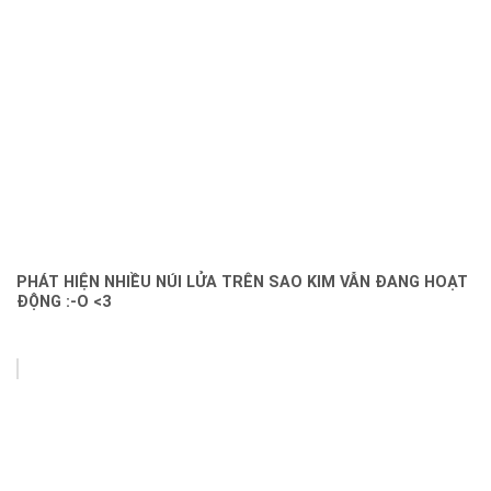
PHÁT HIỆN NHIỀU NÚI LỬA TRÊN SAO KIM VẪN ĐANG HOẠT
ĐỘNG :-O <3