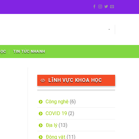
-
HỌC
TIN TỨC NHANH
LĨNH VỰC KHOA HỌC
Công nghệ
(6)
COVID 19
(2)
Địa lý
(13)
Động vật
(11)