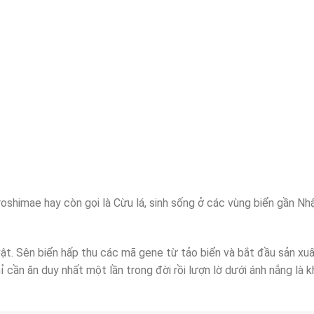
oshimae hay còn gọi là Cừu lá, sinh sống ở các vùng biển gần Nh
vật. Sên biển hấp thu các mã gene từ tảo biển và bắt đầu sản xuấ
 cần ăn duy nhất một lần trong đời rồi lượn lờ dưới ánh nắng là k