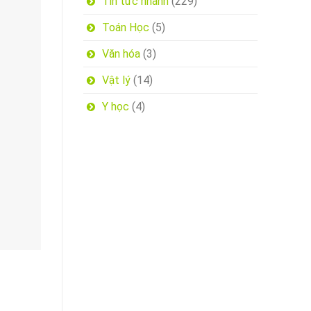
Tin tức nhanh
(229)
Toán Học
(5)
Văn hóa
(3)
Vật lý
(14)
Y học
(4)