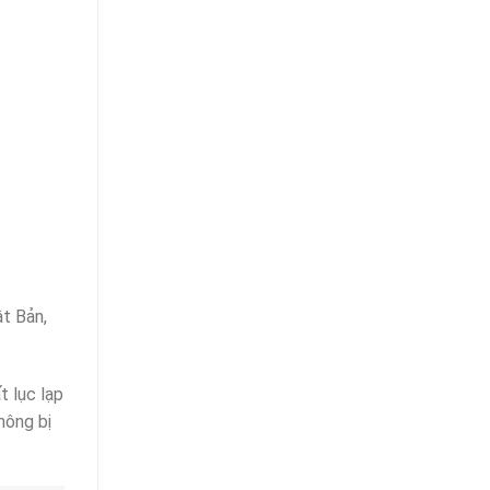
ật Bản,
t lục lạp
hông bị