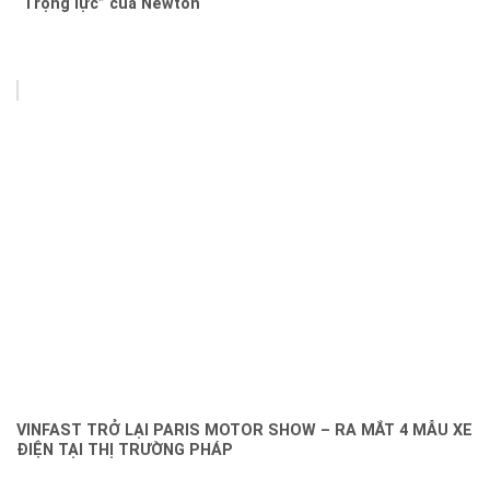
“Trọng lực” của Newton
VINFAST TRỞ LẠI PARIS MOTOR SHOW – RA MẮT 4 MẪU XE
ĐIỆN TẠI THỊ TRƯỜNG PHÁP