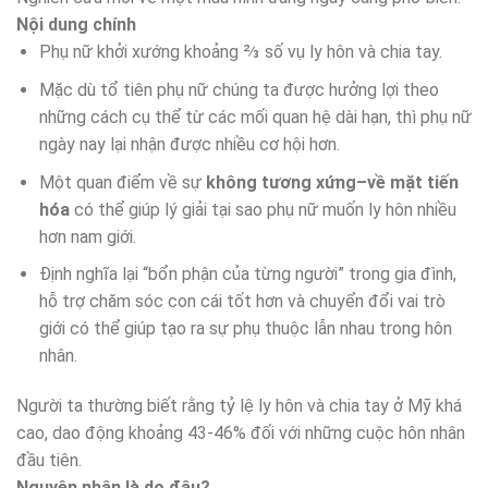
Nội dung chính
Phụ nữ khởi xướng khoảng ⅔ số vụ ly hôn và chia tay.
Mặc dù tổ tiên phụ nữ chúng ta được hưởng lợi theo
những cách cụ thể từ các mối quan hệ dài hạn, thì phụ nữ
ngày nay lại nhận được nhiều cơ hội hơn.
Một quan điểm về sự
không tương xứng–về mặt tiến
hóa
có thể giúp lý giải tại sao phụ nữ muốn ly hôn nhiều
hơn nam giới.
Định nghĩa lại “bổn phận của từng người” trong gia đình,
hỗ trợ chăm sóc con cái tốt hơn và chuyển đổi vai trò
giới có thể giúp tạo ra sự phụ thuộc lẫn nhau trong hôn
nhân.
Người ta thường biết rằng tỷ lệ ly hôn và chia tay ở Mỹ khá
cao, dao động khoảng 43-46% đối với những cuộc hôn nhân
đầu tiên.
Nguyên nhân là do đâu?