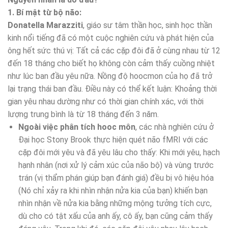
1.
Bí mật từ bộ não:
Donatella Marazziti
, giáo sư tâm thần học, sinh học thần
kinh nổi tiếng đã có một cuộc nghiên cứu và phát hiện của
ông hết sức thú vị: Tất cả các cặp đôi đã ở cùng nhau từ 12
đến 18 tháng cho biết họ không còn cảm thấy cuồng nhiệt
như lúc ban đầu yêu nữa. Nồng độ hoocmon của họ đã trở
lại trạng thái ban đầu. Điều này có thể kết luận: Khoảng thời
gian yêu nhau dường như có thời gian chính xác, với thời
lượng trung bình là từ 18 tháng đến 3 năm.
Ngoài việc phân tích hooc môn
, các nhà nghiên cứu ở
Đại học Stony Brook thực hiện quét não fMRI với các
cặp đôi mới yêu và đã yêu lâu cho thấy: Khi mới yêu, hạch
hạnh nhân (nơi xử lý cảm xúc của não bộ) và vùng trước
trán (vị thẩm phán giúp bạn đánh giá) đều bị vô hiệu hóa
(Nó chỉ xảy ra khi nhìn nhận nửa kia của bạn) khiến bạn
nhìn nhận về nửa kia bằng những mộng tưởng tích cực,
dù cho có tật xấu của anh ấy, cô ấy, bạn cũng cảm thấy