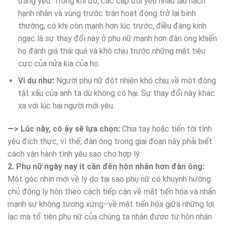
đáng yêu. Trong khi đó, các cặp đôi yêu nhau lâu hạch
hạnh nhân và vùng trước trán hoạt động trở lại bình
thường, có khi còn mạnh hơn lúc trước, điều đáng kinh
ngạc là sự thay đổi này ở phụ nữ mạnh hơn đàn ông khiến
họ đánh giá thái quá và khó chịu trước những mặt tiêu
cực của nửa kia của họ.
Ví dụ như:
Người phụ nữ đột nhiên khó chịu về một đóng
tật xấu của anh ta dù không có hại. Sự thay đổi này khác
xa với lúc hai người mới yêu.
—> Lúc này, cô ấy sẽ lựa chọn:
Chia tay hoặc tiến tới tình
yêu đích thực, vì thế, đàn ông trong giai đoạn này phải biết
cách vận hành tình yêu sao cho hợp lý.
2. Phụ nữ ngày nay ít cần đến hôn nhân hơn đàn ông:
Một góc nhìn mới về lý do tại sao phụ nữ có khuynh hướng
chủ động ly hôn theo cách tiếp cận về mặt tiến hóa và nhấn
mạnh sự không tương xứng–về mặt tiến hóa giữa những lợi
lạc mà tổ tiên phụ nữ của chúng ta nhận được từ hôn nhân