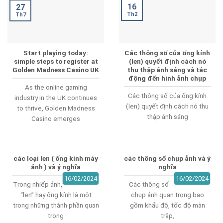
16
27
Th2
Th7
Start playing today:
Các thông số của ống kính
simple steps to register at
(len) quyết định cách nó
Golden Madness Casino UK
thu thập ánh sáng và tác
động đến hình ảnh chụp
As the online gaming
Các thông số của ống kính
industry in the UK continues
(len) quyết định cách nó thu
to thrive, Golden Madness
thập ánh sáng
Casino emerges
các loại len ( ống kính máy
các thông số chụp ảnh và ý
ảnh ) và ý nghĩa
nghĩa
16/02/2024
16/02/2024
Trong nhiếp ảnh,
Các thông số
“len” hay ống kính là một
chụp ảnh quan trọng bao
trong những thành phần quan
gồm khẩu độ, tốc độ màn
trọng
trập,