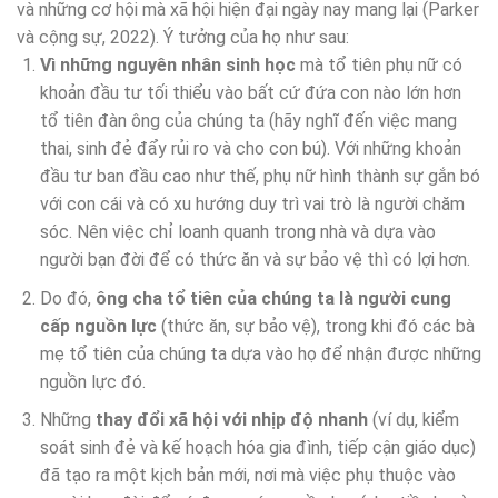
và những cơ hội mà xã hội hiện đại ngày nay mang lại (Parker
và cộng sự, 2022). Ý tưởng của họ như sau:
Vì những nguyên nhân sinh học
mà tổ tiên phụ nữ có
khoản đầu tư tối thiểu vào bất cứ đứa con nào lớn hơn
tổ tiên đàn ông của chúng ta (hãy nghĩ đến việc mang
thai, sinh đẻ đẩy rủi ro và cho con bú). Với những khoản
đầu tư ban đầu cao như thế, phụ nữ hình thành sự gắn bó
với con cái và có xu hướng duy trì vai trò là người chăm
sóc. Nên việc chỉ loanh quanh trong nhà và dựa vào
người bạn đời để có thức ăn và sự bảo vệ thì có lợi hơn.
Do đó,
ông cha tổ tiên của chúng ta là người cung
cấp nguồn lực
(thức ăn, sự bảo vệ), trong khi đó các bà
mẹ tổ tiên của chúng ta dựa vào họ để nhận được những
nguồn lực đó.
Những
thay đổi xã hội với nhịp độ nhanh
(ví dụ, kiểm
soát sinh đẻ và kế hoạch hóa gia đình, tiếp cận giáo dục)
đã tạo ra một kịch bản mới, nơi mà việc phụ thuộc vào