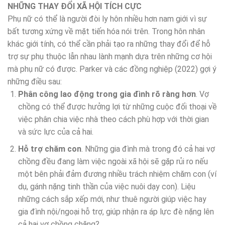
NHỮNG THAY ĐỔI XÃ HỘI TÍCH CỰC
Phụ nữ có thể là người đòi ly hôn nhiều hơn nam giới vì sự
bất tương xứng về mặt tiến hóa nói trên. Trong hôn nhân
khác giới tính, có thể cần phải tạo ra những thay đổi để hỗ
trợ sự phụ thuộc lẫn nhau lành mạnh dựa trên những cơ hội
mà phụ nữ có được. Parker và các đồng nghiệp (2022) gợi ý
những điều sau:
Phân công lao động trong gia đình rõ ràng hơn
. Vợ
chồng có thể được hưởng lợi từ những cuộc đối thoại về
việc phân chia việc nhà theo cách phù hợp với thời gian
và sức lực của cả hai.
Hỗ trợ chăm con
. Những gia đình mà trong đó cả hai vợ
chồng đều đang làm việc ngoài xã hội sẽ gặp rủi ro nếu
một bên phải đảm đương nhiều trách nhiệm chăm con (ví
dụ, gánh nặng tinh thần của việc nuôi dạy con). Liệu
những cách sắp xếp mới, như thuê người giúp việc hay
gia đình nội/ngoại hỗ trợ, giúp nhận ra áp lực đè nặng lên
cả hai vợ chồng chăng?