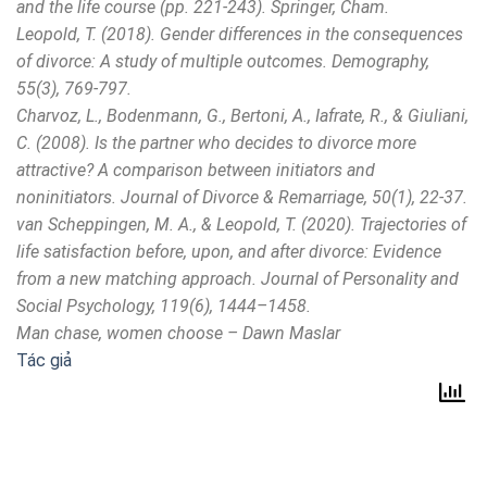
and the life course (pp. 221-243). Springer, Cham.
Leopold, T. (2018). Gender differences in the consequences
of divorce: A study of multiple outcomes. Demography,
55(3), 769-797.
Charvoz, L., Bodenmann, G., Bertoni, A., Iafrate, R., & Giuliani,
C. (2008). Is the partner who decides to divorce more
attractive? A comparison between initiators and
noninitiators. Journal of Divorce & Remarriage, 50(1), 22-37.
van Scheppingen, M. A., & Leopold, T. (2020). Trajectories of
life satisfaction before, upon, and after divorce: Evidence
from a new matching approach. Journal of Personality and
Social Psychology, 119(6), 1444–1458.
Man chase, women choose – Dawn Maslar
Tác giả