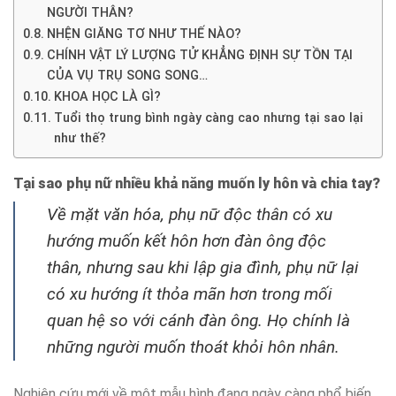
NGƯỜI THÂN?
NHỆN GIĂNG TƠ NHƯ THẾ NÀO?
CHÍNH VẬT LÝ LƯỢNG TỬ KHẲNG ĐỊNH SỰ TỒN TẠI
CỦA VỤ TRỤ SONG SONG…
KHOA HỌC LÀ GÌ?
Tuổi thọ trung bình ngày càng cao nhưng tại sao lại
như thế?
Tại sao phụ nữ nhiều khả năng muốn ly hôn và chia tay?
Về mặt văn hóa, phụ nữ độc thân có xu
hướng muốn kết hôn hơn đàn ông độc
thân, nhưng sau khi lập gia đình, phụ nữ lại
có xu hướng ít thỏa mãn hơn trong mối
quan hệ so với cánh đàn ông. Họ chính là
những người muốn thoát khỏi hôn nhân.
Nghiên cứu mới về một mẫu hình đang ngày càng phổ biến.