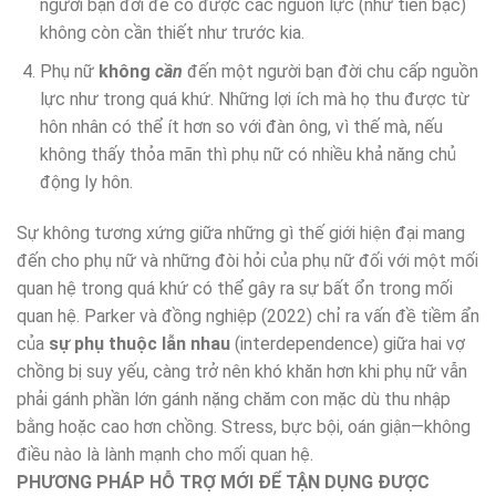
người bạn đời để có được các nguồn lực (như tiền bạc)
không còn cần thiết như trước kia.
Phụ nữ
không
cần
đến một người bạn đời chu cấp nguồn
lực như trong quá khứ. Những lợi ích mà họ thu được từ
hôn nhân có thể ít hơn so với đàn ông, vì thế mà, nếu
không thấy thỏa mãn thì phụ nữ có nhiều khả năng chủ
động ly hôn.
Sự không tương xứng giữa những gì thế giới hiện đại mang
đến cho phụ nữ và những đòi hỏi của phụ nữ đối với một mối
quan hệ trong quá khứ có thể gây ra sự bất ổn trong mối
quan hệ. Parker và đồng nghiệp (2022) chỉ ra vấn đề tiềm ẩn
của
sự phụ thuộc lẫn nhau
(interdependence) giữa hai vợ
chồng bị suy yếu, càng trở nên khó khăn hơn khi phụ nữ vẫn
phải gánh phần lớn gánh nặng chăm con mặc dù thu nhập
bằng hoặc cao hơn chồng. Stress, bực bội, oán giận—không
điều nào là lành mạnh cho mối quan hệ.
PHƯƠNG PHÁP HỖ TRỢ MỚI ĐỂ TẬN DỤNG ĐƯỢC