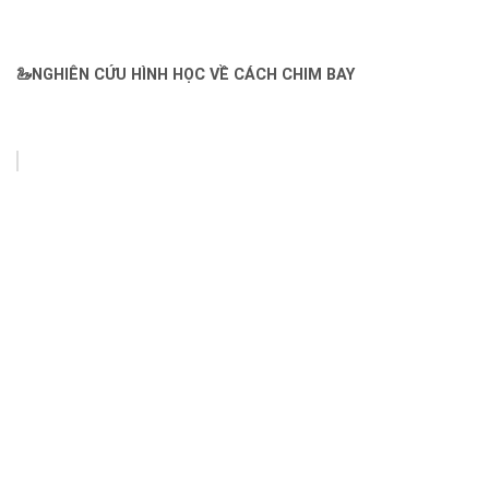
🦢NGHIÊN CỨU HÌNH HỌC VỀ CÁCH CHIM BAY