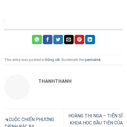
This entry was posted in
Động vật
. Bookmark the
permalink
.
THANHTHANH
HOÀNG THỊ NGA – TIẾN SĨ
🤺CUỘC CHIẾN PHƯƠNG
KHOA HỌC ĐẦU TIÊN CỦA
TRÌNH BẬC BA