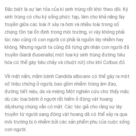
Đặc biệt là sự lan tỏa của kí sinh trùng rất khó theo dõi. Ký
sinh trùng có chu kỳ sống phức tạp, làm cho khả năng lây
truyền giữa các loài ít xảy ra hơn và nhiều loài trong số
chúng tồn tại ổn định trong môi trường, vì vậy không phải
lúc nào cũng rõ con người có phải là nguồn lây nhiễm hay
không. Nhưng người ta cũng đã từng ghi nhận con người đã
truyền Giardi đuoenalis( một loại ký sinh trùng đường tiêu
hóa có thể gây tiêu chảy và chuột rút) cho khỉ Colbus đỏ.
Về mặt nấm, mầm bệnh Candida albicans có thể gây ra một
số triệu chứng ở người, bao gồm nhiễm trùng âm đạo,
đường tiết niệu, da và miệng Một nghiên cứu cho thấy mặc
dù các loại bệnh ở người rất hiếm ở động vật hoang
dã,nhưng chúng vẫn có mặt. Các tác giả cho rằng sự lây
truyền từ người sang động vật hoang dã có thể xảy ra qua
môi trường bị ô nhiễm bởi các sản phẩm phụ của cuộc sống
con người.