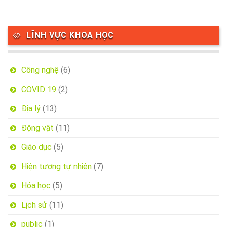
LĨNH VỰC KHOA HỌC
Công nghệ
(6)
COVID 19
(2)
Địa lý
(13)
Động vật
(11)
Giáo dục
(5)
Hiện tượng tự nhiên
(7)
Hóa học
(5)
Lịch sử
(11)
public
(1)