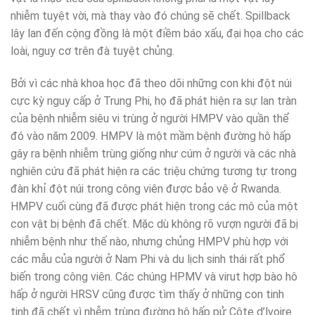
nhiễm tuyệt vời, mà thay vào đó chúng sẽ chết. Spillback
lây lan đến cộng đồng là một điềm báo xấu, đại họa cho các
loài, nguy cơ trên đà tuyệt chủng.
Bởi vì các nhà khoa học đã theo dõi những con khi đột núi
cực kỳ nguy cấp ở Trung Phi, họ đã phát hiện ra sự lan tràn
của bệnh nhiễm siêu vi trùng ở người HMPV vào quần thể
đó vào năm 2009. HMPV là một mầm bệnh đường hô hấp
gây ra bệnh nhiễm trùng giống như cúm ở người và các nhà
nghiên cứu đã phát hiện ra các triệu chứng tương tự trong
đàn khỉ đột núi trong công viên được bảo vệ ở Rwanda.
HMPV cuối cùng đã được phát hiện trong các mô của một
con vật bị bệnh đã chết. Mặc dù không rõ vượn người đã bị
nhiễm bệnh như thế nào, nhưng chủng HMPV phù hợp với
các mẫu của người ở Nam Phi và du lịch sinh thái rất phổ
biến trong công viên. Các chúng HPMV và virut hợp bào hô
hấp ở người HRSV cũng được tìm thấy ở những con tinh
tinh đã chết vì nhễm trùng đường hô hấp pử Côte d’lvoire