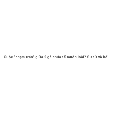
Cuộc "chạm trán" giữa 2 gã chúa tể muôn loài? Sư tử và hổ