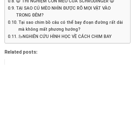
😺 THÍ NGHIỆM CON MÈO CỦA SCHRODINGER 😺
TẠI SAO CÚ MÈO NHÌN ĐƯỢC RÕ MỌI VẬT VÀO
TRONG ĐÊM?
Tại sao chim bồ câu có thể bay đoạn đường rất dài
mà không mất phương hướng?
🦢NGHIÊN CỨU HÌNH HỌC VỀ CÁCH CHIM BAY
Related posts: