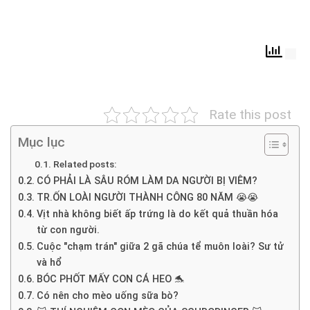
Rate this post
Mục lục
Related posts:
CÓ PHẢI LÀ SÂU RÓM LÀM DA NGƯỜI BỊ VIÊM?
TR.ỐN LOÀI NGƯỜI THÀNH CÔNG 80 NĂM 😭😭
Vịt nhà không biết ấp trứng là do kết quả thuần hóa
từ con người.
Cuộc "chạm trán" giữa 2 gã chúa tể muôn loài? Sư tử
và hổ
BÓC PHỐT MẤY CON CÁ HEO 🐬
Có nên cho mèo uống sữa bò?