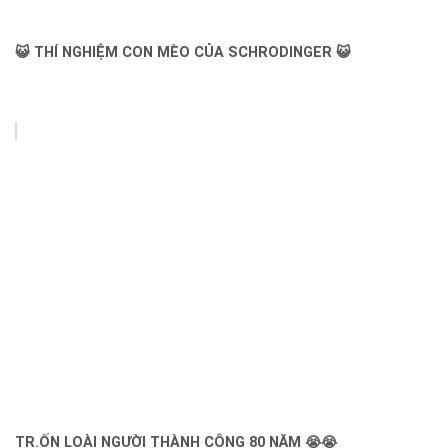
😺 THÍ NGHIỆM CON MÈO CỦA SCHRODINGER 😺
TR.ỐN LOÀI NGƯỜI THÀNH CÔNG 80 NĂM 😭😭