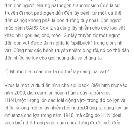
đến con người. Nhưng pathogen transmission ( đó là sự
truyền đi một pathogen dẫn đến lây bệnh từ một cá thể
đến xã hội) không phải là con đường duy nhất. Con người
mắc bệnh SARS-CoV-2 và cũng lây nhiễm cho các loài vật
khác như gorillas, chó, mèo…Sự lây truyền từ một người
đến con vật được định nghĩa là “spillback” trong giới sinh
vật. Cũng như các bệnh truyền nhiễm ở người, nó có thể dẫn
đến nhiều hệ lụy cho giới hoang dã, và chúng ta.
1) Những bệnh nào mà ta có thể lây sang loài vật?
Virus là một ví dụ điển hình cho spillback. Điển hình như vào
năm 2009, dịch cúm lợn hoành hành, gây ra bởi virus
H1N1,một lượng lớn các loài động vật- trong đó có lợn và
chồn sương- do bị lây nhiễm bởi người.Chúng ta cũng lây lan
influenza cho lợn trong năm 1918, mà cũng do H1N1;loại
virus biến thể trong virus cúm chưa từng được biết đến.