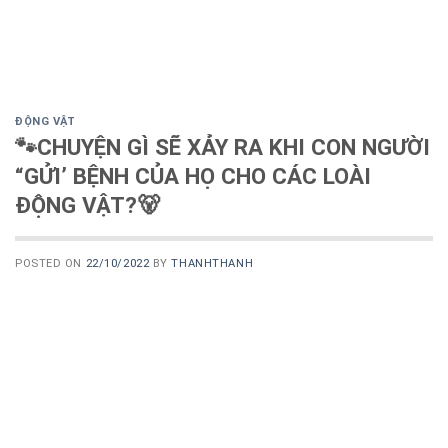
ĐỘNG VẬT
🐾CHUYỆN GÌ SẼ XẢY RA KHI CON NGƯỜI
“GỬI’ BỆNH CỦA HỌ CHO CÁC LOÀI
ĐỘNG VẬT?🐻
POSTED ON
22/10/2022
BY
THANHTHANH