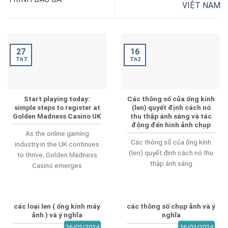
VIỆT NAM
16
27
Th2
Th7
Start playing today:
Các thông số của ống kính
simple steps to register at
(len) quyết định cách nó
Golden Madness Casino UK
thu thập ánh sáng và tác
động đến hình ảnh chụp
As the online gaming
Các thông số của ống kính
industry in the UK continues
(len) quyết định cách nó thu
to thrive, Golden Madness
thập ánh sáng
Casino emerges
các loại len ( ống kính máy
các thông số chụp ảnh và ý
ảnh ) và ý nghĩa
nghĩa
16/02/2024
16/02/2024