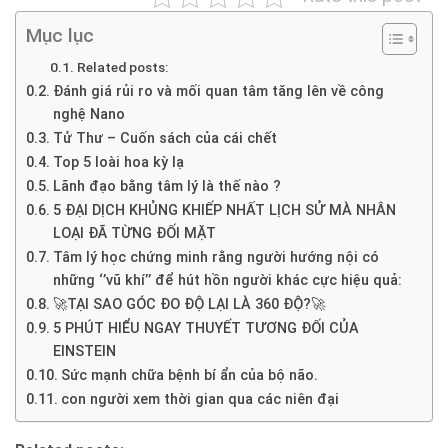
Mục lục
Related posts:
Đánh giá rủi ro và mối quan tâm tăng lên về công
nghệ Nano
Tử Thư – Cuốn sách của cái chết
Top 5 loài hoa kỳ lạ
Lãnh đạo bằng tâm lý là thế nào ?
5 ĐẠI DỊCH KHỦNG KHIẾP NHẤT LỊCH SỬ MÀ NHÂN
LOẠI ĐÃ TỪNG ĐỐI MẶT
Tâm lý học chứng minh rằng người hướng nội có
những ‘’vũ khí’’ để hút hồn người khác cực hiệu quả:
🚀TẠI SAO GÓC ĐO ĐỘ LẠI LÀ 360 ĐỘ?🚀
5 PHÚT HIỂU NGAY THUYẾT TƯƠNG ĐỐI CỦA
EINSTEIN
Sức mạnh chữa bệnh bí ẩn của bộ não.
con người xem thời gian qua các niên đại