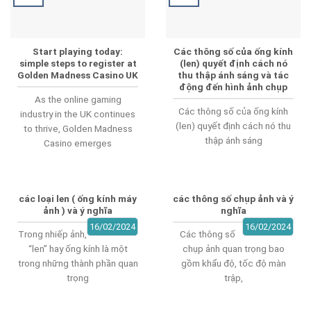
Start playing today:
Các thông số của ống kính
simple steps to register at
(len) quyết định cách nó
Golden Madness Casino UK
thu thập ánh sáng và tác
động đến hình ảnh chụp
As the online gaming
Các thông số của ống kính
industry in the UK continues
(len) quyết định cách nó thu
to thrive, Golden Madness
thập ánh sáng
Casino emerges
các loại len ( ống kính máy
các thông số chụp ảnh và ý
ảnh ) và ý nghĩa
nghĩa
16/02/2024
16/02/2024
Trong nhiếp ảnh,
Các thông số
“len” hay ống kính là một
chụp ảnh quan trọng bao
trong những thành phần quan
gồm khẩu độ, tốc độ màn
trọng
trập,