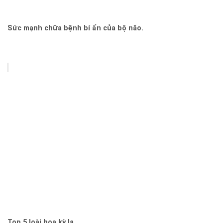
Sức mạnh chữa bệnh bí ẩn của bộ não.
Top 5 loài hoa kỳ lạ