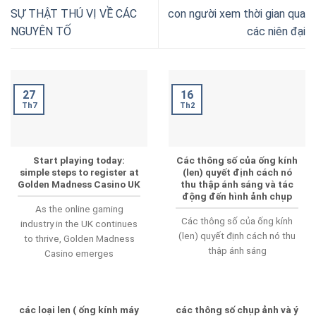
SỰ THẬT THÚ VỊ VỀ CÁC
con người xem thời gian qua
NGUYÊN TỐ
các niên đại
16
27
Th2
Th7
Start playing today:
Các thông số của ống kính
simple steps to register at
(len) quyết định cách nó
Golden Madness Casino UK
thu thập ánh sáng và tác
động đến hình ảnh chụp
As the online gaming
Các thông số của ống kính
industry in the UK continues
(len) quyết định cách nó thu
to thrive, Golden Madness
thập ánh sáng
Casino emerges
các loại len ( ống kính máy
các thông số chụp ảnh và ý