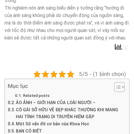
trong.
Thí nghiệm nón ánh sáng biểu diễn ý tưởng rằng “hướng đi
của ánh sáng không phải do chuyển động của nguồn sáng,
mà là do thời điểm ánh sáng được phát ra”, và vì ánh sáng đi
với tốc độ như nhau cho mọi người quan sát, vì vậy mỗi sự
kiện sẽ được tất cả những người quan sát đồng ý với nhau
5/5 - (1 bình chọn)
Mục lục
Related posts:
ẢO ẢNH – GIỚI HẠN CỦA LOÀI NGƯỜI –
CÔ GÁI SỞ HỮU VẺ ĐẸP KHÁC THƯỜNG KHI MANG
HAI TÍNH TRẠNG DI TRUYỀN HIẾM GẶP
Một Số vấn đề cơ bản của Khoa Học
BẠN CÓ BIẾT