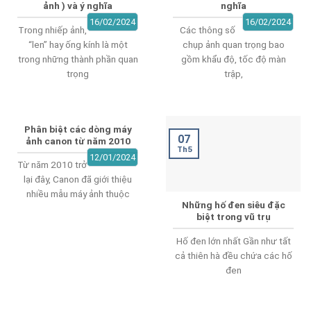
ảnh ) và ý nghĩa
nghĩa
16/02/2024
16/02/2024
Trong nhiếp ảnh,
Các thông số
“len” hay ống kính là một
chụp ảnh quan trọng bao
trong những thành phần quan
gồm khẩu độ, tốc độ màn
trọng
trập,
Phân biệt các dòng máy
07
ảnh canon từ năm 2010
Th5
12/01/2024
Từ năm 2010 trở
lại đây, Canon đã giới thiệu
nhiều mẫu máy ảnh thuộc
Những hố đen siêu đặc
biệt trong vũ trụ
Hố đen lớn nhất Gần như tất
cả thiên hà đều chứa các hố
đen