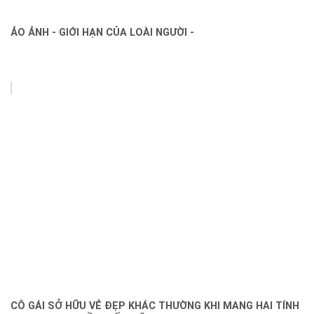
ẢO ẢNH - GIỚI HẠN CỦA LOÀI NGƯỜI -
CÔ GÁI SỞ HỮU VẺ ĐẸP KHÁC THƯỜNG KHI MANG HAI TÍNH