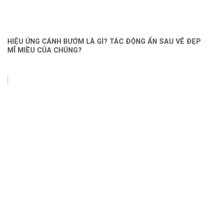
HIỆU ỨNG CÁNH BƯỚM LÀ GÌ? TÁC ĐỘNG ẨN SAU VẺ ĐẸP
MĨ MIỀU CỦA CHÚNG?