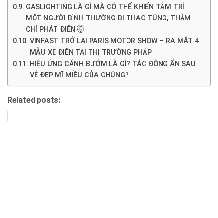
GASLIGHTING LÀ GÌ MÀ CÓ THỂ KHIẾN TÂM TRÍ
MỘT NGƯỜI BÌNH THƯỜNG BỊ THAO TÚNG, THẬM
CHÍ PHÁT ĐIÊN 🤯
VINFAST TRỞ LẠI PARIS MOTOR SHOW – RA MẮT 4
MẪU XE ĐIỆN TẠI THỊ TRƯỜNG PHÁP
HIỆU ỨNG CÁNH BƯỚM LÀ GÌ? TÁC ĐỘNG ẨN SAU
VẺ ĐẸP MĨ MIỀU CỦA CHÚNG?
Related posts: