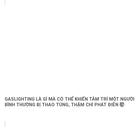
GASLIGHTING LÀ GÌ MÀ CÓ THỂ KHIẾN TÂM TRÍ MỘT NGƯỜI
BÌNH THƯỜNG BỊ THAO TÚNG, THẬM CHÍ PHÁT ĐIÊN 🤯