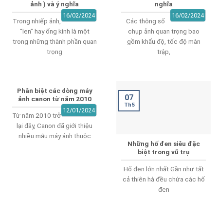
ảnh ) và ý nghĩa
nghĩa
16/02/2024
16/02/2024
Trong nhiếp ảnh,
Các thông số
“len” hay ống kính là một
chụp ảnh quan trọng bao
trong những thành phần quan
gồm khẩu độ, tốc độ màn
trọng
trập,
Phân biệt các dòng máy
07
ảnh canon từ năm 2010
Th5
12/01/2024
Từ năm 2010 trở
lại đây, Canon đã giới thiệu
nhiều mẫu máy ảnh thuộc
Những hố đen siêu đặc
biệt trong vũ trụ
Hố đen lớn nhất Gần như tất
cả thiên hà đều chứa các hố
đen