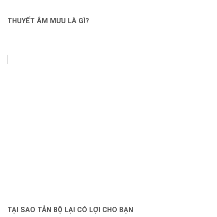
THUYẾT ÂM MƯU LÀ GÌ?
TẠI SAO TẢN BỘ LẠI CÓ LỢI CHO BẠN