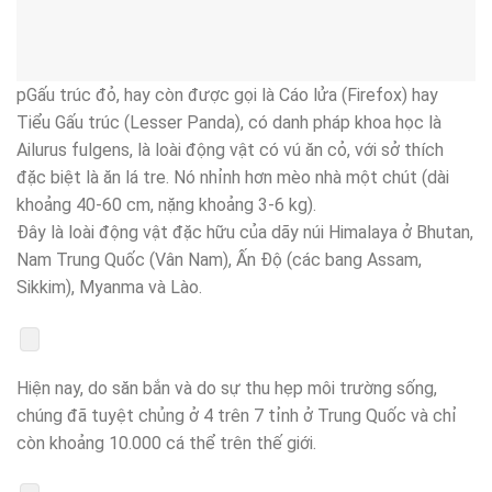
pGấu trúc đỏ, hay còn được gọi là Cáo lửa (Firefox) hay
Tiểu Gấu trúc (Lesser Panda), có danh pháp khoa học là
Ailurus fulgens, là loài động vật có vú ăn cỏ, với sở thích
đặc biệt là ăn lá tre. Nó nhỉnh hơn mèo nhà một chút (dài
khoảng 40-60 cm, nặng khoảng 3-6 kg).
Đây là loài động vật đặc hữu của dãy núi Himalaya ở Bhutan,
Nam Trung Quốc (Vân Nam), Ấn Độ (các bang Assam,
Sikkim), Myanma và Lào.
Hiện nay, do săn bắn và do sự thu hẹp môi trường sống,
chúng đã tuyệt chủng ở 4 trên 7 tỉnh ở Trung Quốc và chỉ
còn khoảng 10.000 cá thể trên thế giới.