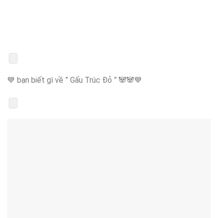
💙 bạn biết gì về ” Gấu Trúc Đỏ ” 🐼🐼💙