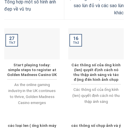
Tổng hợp một số hình ảnh
sao lùn đỏ và các sao lùn
đẹp về vũ trụ
khác
16
27
Th2
Th7
Start playing today:
Các thông số của ống kính
simple steps to register at
(len) quyết định cách nó
Golden Madness Casino UK
thu thập ánh sáng và tác
động đến hình ảnh chụp
As the online gaming
Các thông số của ống kính
industry in the UK continues
(len) quyết định cách nó thu
to thrive, Golden Madness
thập ánh sáng
Casino emerges
các loại len ( ống kính máy
các thông số chụp ảnh và ý