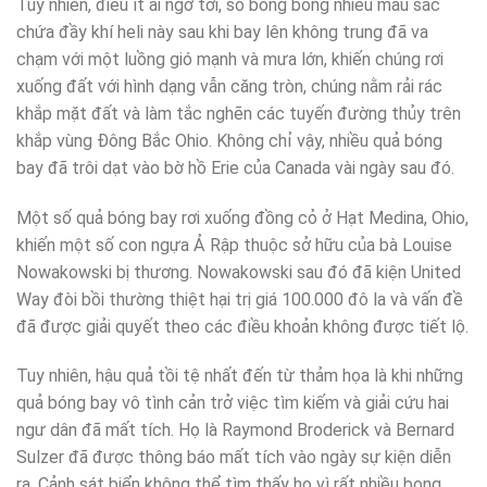
Tuy nhiên, điều ít ai ngờ tới, số bong bóng nhiều màu sắc
chứa đầy khí heli này sau khi bay lên không trung đã va
chạm với một luồng gió mạnh và mưa lớn, khiến chúng rơi
xuống đất với hình dạng vẫn căng tròn, chúng nằm rải rác
khắp mặt đất và làm tắc nghẽn các tuyến đường thủy trên
khắp vùng Đông Bắc Ohio. Không chỉ vậy, nhiều quả bóng
bay đã trôi dạt vào bờ hồ Erie của Canada vài ngày sau đó.
Một số quả bóng bay rơi xuống đồng cỏ ở Hạt Medina, Ohio,
khiến một số con ngựa Ả Rập thuộc sở hữu của bà Louise
Nowakowski bị thương. Nowakowski sau đó đã kiện United
Way đòi bồi thường thiệt hại trị giá 100.000 đô la và vấn đề
đã được giải quyết theo các điều khoản không được tiết lộ.
Tuy nhiên, hậu quả tồi tệ nhất đến từ thảm họa là khi những
quả bóng bay vô tình cản trở việc tìm kiếm và giải cứu hai
ngư dân đã mất tích. Họ là Raymond Broderick và Bernard
Sulzer đã được thông báo mất tích vào ngày sự kiện diễn
ra. Cảnh sát biển không thể tìm thấy họ vì rất nhiều bong