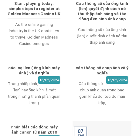
Start playing today:
Các thông số của ống kính
simple steps to register at
(len) quyết định cách nó
Golden Madness Casino UK
thu thập ánh sáng và tác
động đến hình ảnh chụp
As the online gaming
Các thông số của ống kính
industry in the UK continues
(len) quyết định cách nó thu
to thrive, Golden Madness
thập ánh sáng
Casino emerges
các loại len ( ống kính máy
các thông số chụp ảnh và ý
ảnh ) và ý nghĩa
nghĩa
16/02/2024
16/02/2024
Trong nhiếp ảnh,
Các thông số
“len” hay ống kính là một
chụp ảnh quan trọng bao
trong những thành phần quan
gồm khẩu độ, tốc độ màn
trọng
trập,
Phân biệt các dòng máy
07
ảnh canon từ năm 2010
Th5