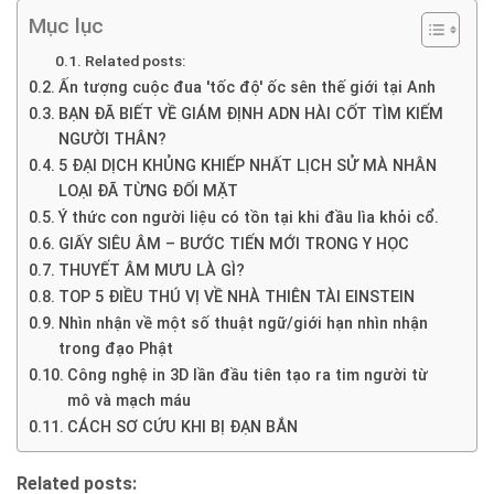
Mục lục
Related posts:
Ấn tượng cuộc đua 'tốc độ' ốc sên thế giới tại Anh
BẠN ĐÃ BIẾT VỀ GIÁM ĐỊNH ADN HÀI CỐT TÌM KIẾM
NGƯỜI THÂN?
5 ĐẠI DỊCH KHỦNG KHIẾP NHẤT LỊCH SỬ MÀ NHÂN
LOẠI ĐÃ TỪNG ĐỐI MẶT
Ý thức con người liệu có tồn tại khi đầu lìa khỏi cổ.
GIẤY SIÊU ÂM – BƯỚC TIẾN MỚI TRONG Y HỌC
THUYẾT ÂM MƯU LÀ GÌ?
TOP 5 ĐIỀU THÚ VỊ VỀ NHÀ THIÊN TÀI EINSTEIN
Nhìn nhận về một số thuật ngữ/giới hạn nhìn nhận
trong đạo Phật
Công nghệ in 3D lần đầu tiên tạo ra tim người từ
mô và mạch máu
CÁCH SƠ CỨU KHI BỊ ĐẠN BẮN
Related posts: