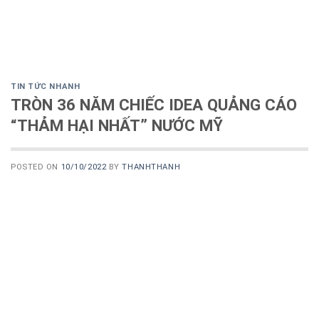
TIN TỨC NHANH
TRÒN 36 NĂM CHIẾC IDEA QUẢNG CÁO
“THẢM HẠI NHẤT” NƯỚC MỸ
POSTED ON
10/10/2022
BY
THANHTHANH