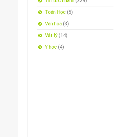
Tin tức nhanh
(229)
Toán Học
(5)
Văn hóa
(3)
Vật lý
(14)
Y học
(4)