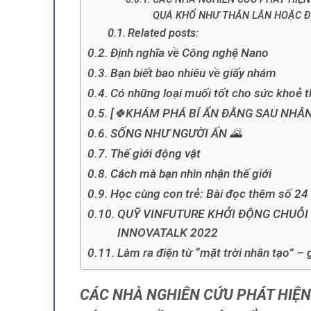
QUÁ KHỔ NHƯ THẰN LẰN HOẶC ĐỘ
Related posts:
Định nghĩa về Công nghệ Nano
Bạn biết bao nhiêu về giấy nhám
Có những loại muối tốt cho sức khoẻ 
[🍀KHÁM PHÁ BÍ ẨN ĐẰNG SAU NHÂN 
SỐNG NHƯ NGƯỜI ẤN 🌄
Thế giới động vật
Cách mà bạn nhìn nhận thế giới
Học cùng con trẻ: Bài đọc thêm số 24
QUỸ VINFUTURE KHỞI ĐỘNG CHUỖI
INNOVATALK 2022
Làm ra điện từ “mặt trời nhân tạo” – 
CÁC NHÀ NGHIÊN CỨU PHÁT HIỆN