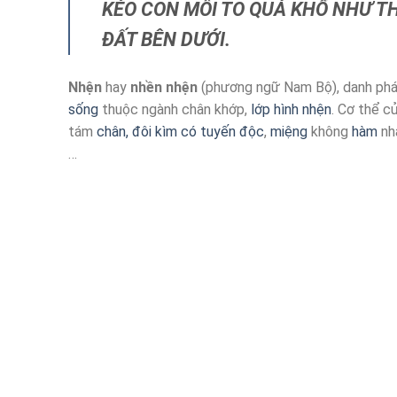
KÉO CON MỒI TO QUÁ KHỔ NHƯ T
ĐẤT BÊN DƯỚI.
Nhện
hay
nhền nhện
(phương ngữ Nam Bộ), danh phá
sống
thuộc ngành chân khớp,
lớp
hình nhện
. Cơ thể c
tám
chân, đôi kìm có tuyến độc
,
miệng
không
hàm
nh
…