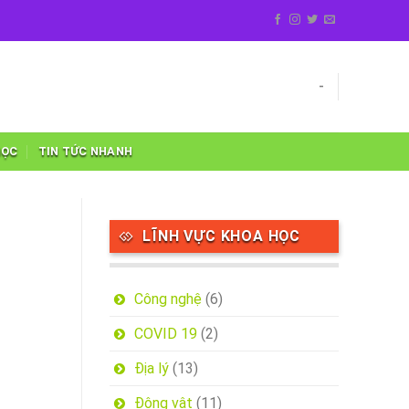
-
HỌC
TIN TỨC NHANH
LĨNH VỰC KHOA HỌC
Công nghệ
(6)
COVID 19
(2)
Địa lý
(13)
Động vật
(11)