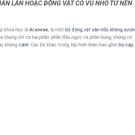
HẰN LẰN HOẶC ĐỘNG VẬT CÓ VÚ NHỎ TỪ NỀN
p khoa học là
Araneae
, là một
bộ
động vật
săn mồi
,
không xươn
ủa chúng chỉ có hai phần: phần đầu ngực và phần bụng, chúng có
ai, không
cánh
. Các bộ khác trong lớp hình nhện bao gồm
bọ cạp