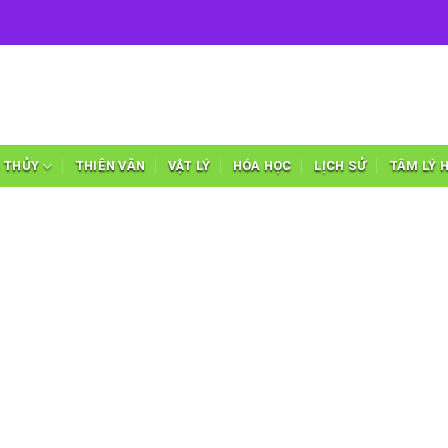
 THỦY
THIÊN VĂN
VẬT LÝ
HÓA HỌC
LỊCH SỬ
TÂM LÝ 