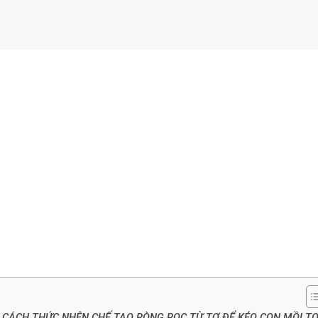
 CÁCH THỨC NHỆN CHẾ TẠO RÒNG RỌC TỪ TƠ ĐỂ KÉO CON MỒI T