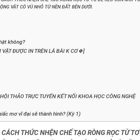
NG VẬT CÓ VÚ NHỎ TỪ NỀN ĐẤT BÊN DƯỚI.
thật không?
VẬT ĐƯỢC IN TRÊN LÁ BÀI K CƠ🍀]
 HỘI THẢO TRỰC TUYẾN KẾT NỐI KHOA HỌC CÔNG NGHỆ
giấc mơ vĩ đại sẽ thành hình? (Kỳ 1)
 CÁCH THỨC NHỆN CHẾ TẠO RÒNG RỌC TỪ TƠ