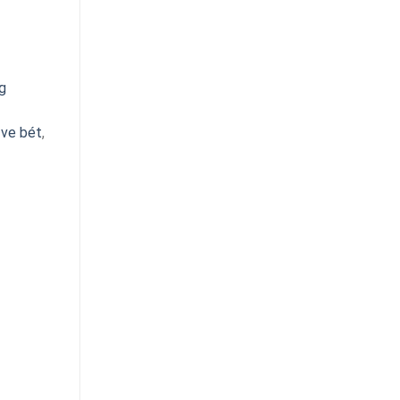
g
,
ve bét
,