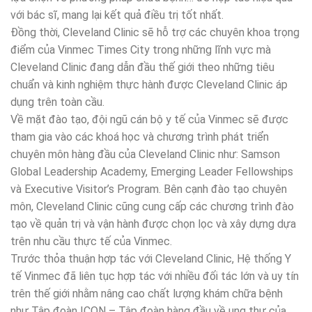
với bác sĩ, mang lại kết quả điều trị tốt nhất.
Đồng thời, Cleveland Clinic sẽ hỗ trợ các chuyên khoa trọng
điểm của Vinmec Times City trong những lĩnh vực mà
Cleveland Clinic đang dẫn đầu thế giới theo những tiêu
chuẩn và kinh nghiệm thực hành được Cleveland Clinic áp
dụng trên toàn cầu.
Về mặt đào tạo, đội ngũ cán bộ y tế của Vinmec sẽ được
tham gia vào các khoá học và chương trình phát triển
chuyên môn hàng đầu của Cleveland Clinic như: Samson
Global Leadership Academy, Emerging Leader Fellowships
và Executive Visitor’s Program. Bên cạnh đào tạo chuyên
môn, Cleveland Clinic cũng cung cấp các chương trình đào
tạo về quản trị và vận hành được chọn lọc và xây dựng dựa
trên nhu cầu thực tế của Vinmec.
Trước thỏa thuận hợp tác với Cleveland Clinic, Hệ thống Y
tế Vinmec đã liên tục hợp tác với nhiều đối tác lớn và uy tín
trên thế giới nhằm nâng cao chất lượng khám chữa bệnh
như Tập đoàn ICON – Tập đoàn hàng đầu về ung thư của