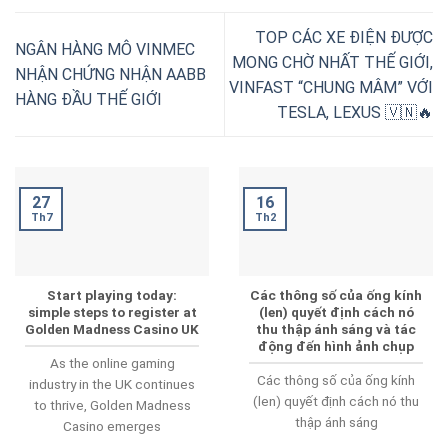
TOP CÁC XE ĐIỆN ĐƯỢC
NGÂN HÀNG MÔ VINMEC
MONG CHỜ NHẤT THẾ GIỚI,
NHẬN CHỨNG NHẬN AABB
VINFAST “CHUNG MÂM” VỚI
HÀNG ĐẦU THẾ GIỚI
TESLA, LEXUS 🇻🇳🔥
16
27
Th2
Th7
Start playing today:
Các thông số của ống kính
simple steps to register at
(len) quyết định cách nó
Golden Madness Casino UK
thu thập ánh sáng và tác
động đến hình ảnh chụp
As the online gaming
Các thông số của ống kính
industry in the UK continues
(len) quyết định cách nó thu
to thrive, Golden Madness
thập ánh sáng
Casino emerges