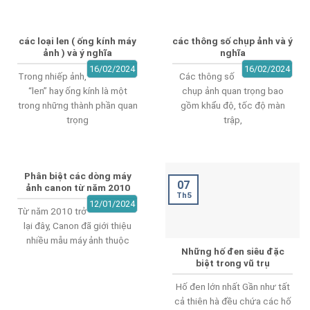
các loại len ( ống kính máy
các thông số chụp ảnh và ý
ảnh ) và ý nghĩa
nghĩa
16/02/2024
16/02/2024
Trong nhiếp ảnh,
Các thông số
“len” hay ống kính là một
chụp ảnh quan trọng bao
trong những thành phần quan
gồm khẩu độ, tốc độ màn
trọng
trập,
Phân biệt các dòng máy
07
ảnh canon từ năm 2010
Th5
12/01/2024
Từ năm 2010 trở
lại đây, Canon đã giới thiệu
nhiều mẫu máy ảnh thuộc
Những hố đen siêu đặc
biệt trong vũ trụ
Hố đen lớn nhất Gần như tất
cả thiên hà đều chứa các hố