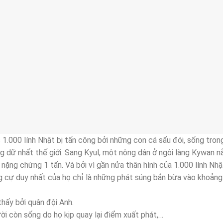
c 1.000 lính Nhật bị tấn công bởi những con cá sấu đói, sống tro
ng dữ nhất thế giới. Sang Kyul, một nông dân ở ngôi làng Kywan 
nặng chừng 1 tấn. Và bởi vì gần nửa thân hình của 1.000 lính Nhậ
g cự duy nhất của họ chỉ là những phát súng bắn bừa vào khoản
hấy bởi quân đội Anh.
i còn sống do họ kịp quay lại điểm xuất phát,…