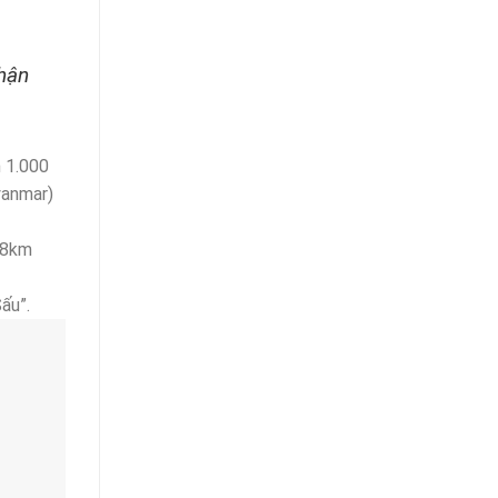
hận
n 1.000
yanmar)
 8km
ấu”.