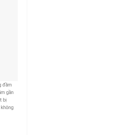
ng đầm
nằm gần
t bị
g không