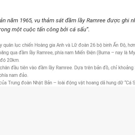
bản năm 1965, vụ thảm sát đầm lầy Ramree được ghi n
trong một cuộc tấn công bởi cá sấu”.
y quân lục chiến Hoàng gia Anh và Lữ đoàn 26 bộ binh Ấn Độ, hơ
h băng qua đầm lầy Ramree, phía nam Miến Điện (Buma – nay là M
 đó 20km.
chân đầu tiên vào đầm lầy Ramree. Dựa trên bản đồ, chỉ khoảng
 phía nam đảo.
của Trung đoàn Nhật Bản – loài động vật hoang dã hung dữ “Cá S