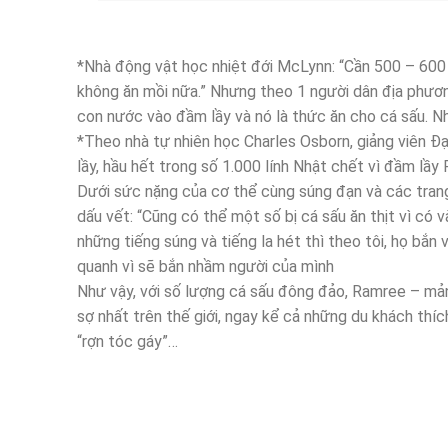
*Nhà động vật học nhiệt đới McLynn: “Cần 500 – 600 
không ăn mồi nữa.” Nhưng theo 1 người dân địa phương 
con nước vào đầm lầy và nó là thức ăn cho cá sấu. 
*Theo nhà tự nhiên học Charles Osborn, giảng viên Đạ
lầy, hầu hết trong số 1.000 lính Nhật chết vì đầm lầ
Dưới sức nặng của cơ thể cùng súng đạn và các trang th
dấu vết: “Cũng có thể một số bị cá sấu ăn thịt vì có
những tiếng súng và tiếng la hét thì theo tôi, họ bắn
quanh vì sẽ bắn nhầm người của mình
Như vậy, với số lượng cá sấu đông đảo, Ramree – m
sợ nhất trên thế giới, ngay kể cả những du khách thí
“rợn tóc gáy”…