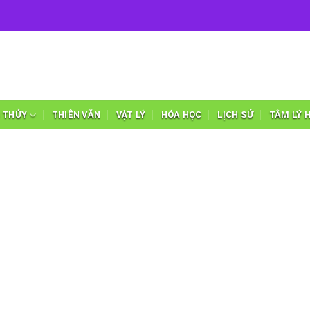
 THỦY
THIÊN VĂN
VẬT LÝ
HÓA HỌC
LỊCH SỬ
TÂM LÝ 