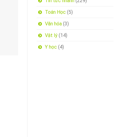
Tin tức nhanh
(229)
Toán Học
(5)
Văn hóa
(3)
Vật lý
(14)
Y học
(4)