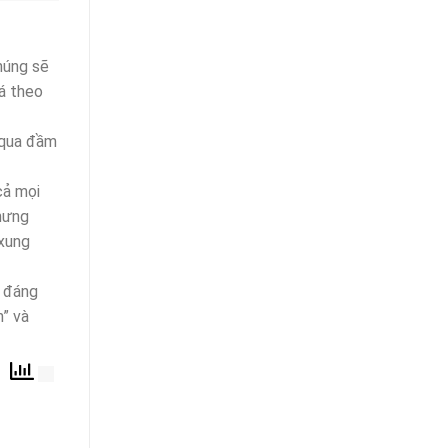
húng sẽ
cá theo
i qua đầm
cả mọi
nhưng
 xung
à đáng
h” và