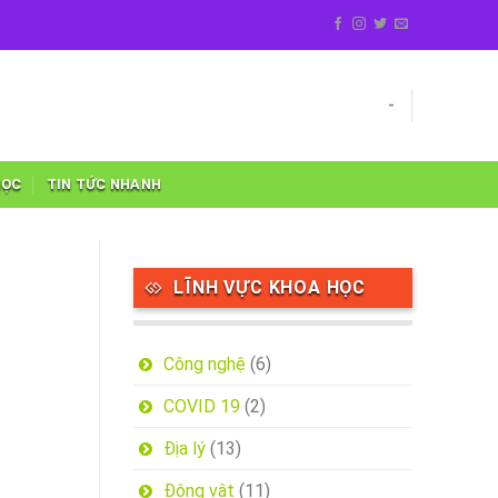
-
HỌC
TIN TỨC NHANH
LĨNH VỰC KHOA HỌC
Công nghệ
(6)
COVID 19
(2)
Địa lý
(13)
Động vật
(11)