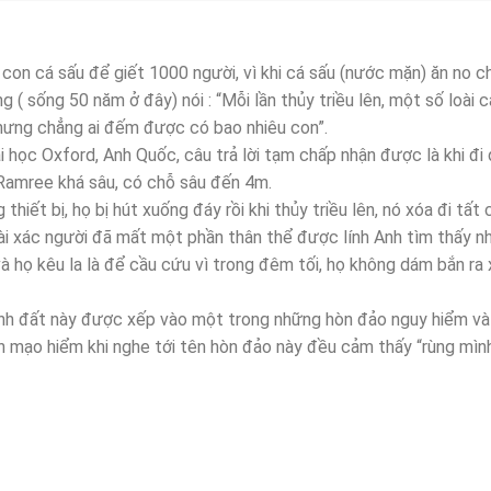
con cá sấu để giết 1000 người, vì khi cá sấu (nước mặn) ăn no c
( sống 50 năm ở đây) nói : “Mỗi lần thủy triều lên, một số loài 
Nhưng chẳng ai đếm được có bao nhiêu con”.
i học Oxford, Anh Quốc, câu trả lời tạm chấp nhận được là khi đ
y Ramree khá sâu, có chỗ sâu đến 4m.
iết bị, họ bị hút xuống đáy rồi khi thủy triều lên, nó xóa đi tất 
 vài xác người đã mất một phần thân thể được lính Anh tìm thấy 
 và họ kêu la là để cầu cứu vì trong đêm tối, họ không dám bắn ra
ảnh đất này được xếp vào một trong những hòn đảo nguy hiểm v
ch mạo hiểm khi nghe tới tên hòn đảo này đều cảm thấy “rùng mìn